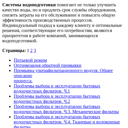
Системы водоподготовки
помогают не только улучшить
качество воды, но и продлить срок службы оборудования,
снизить затраты на его обслуживание и повысить общую
эффективность производственных процессов.
Индивидуальный подход к каждому клиенту и оптимальные
решения, соответствующие его потребностям, являются
приоритетом в работе компаний, занимающихся
водоподготовкой.
Страницы:
1
2
3
Питьевой режим
Оптимизация обратной промывки
Промывка ультрафильтрационного модуля. Общее
описание
процесса.
Проблемы выбора и эксплуатации бытовых
водоочистных фильтров. Ч.1
Проблемы выбора и эксплуатации бытовых
водоочистных фильтров. Ч.2
Проблемы выбора и эксплуатации бытовых
водоочистных фильтров. Ч.3. Механические фильтры
Проблемы выбора и эксплуатации бытовых
водоочистных фильтров. Ч.4. Тканевые и волоконные
фильтры