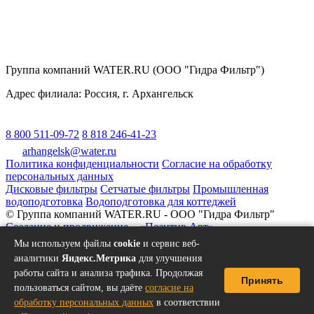
Группа компаний WATER.RU (ООО "Гидра Фильтр")
Адрес филиала:
Россия
, г.
Архангельск
8 800 511-09-72
8 818 246-41-23
arhangelsk@water.ru
Политика конфиденциальности
Согласие на обработку
персональных данных
Дисковые фильтры
Сетчатые фильтры
Промышленная
водоподготовка
Водоподготовка для коттеджей
© Группа компаний WATER.RU - ООО "Гидра Фильтр"
Создание и продвижение – «Позитив Арт»
Вверх
Мы используем файлы
cookie
и сервис веб-
аналитики
Яндекс.Метрика
для улучшения
работы сайта и анализа трафика. Продолжая
Принять
пользоваться сайтом, вы даёте
согласие на
обработку персональных данных
в соответствии