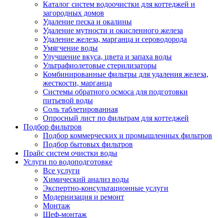
Каталог систем водоочистки для коттеджей и
загородных домов
Удаление песка и окалины
Удаление мутности и окисленного железа
Удаление железа, марганца и сероводорода
Умягчение воды
Улучшение вкуса, цвета и запаха воды
Ультрафиолетовые стерилизаторы
Комбинированные фильтры для удаления железа,
жесткости, марганца
Системы обратного осмоса для подготовки
питьевой воды
Соль таблетированная
Опросный лист по фильтрам для коттеджей
Подбор фильтров
Подбор коммерческих и промышленных фильтров
Подбор бытовых фильтров
Прайс систем очистки воды
Услуги по водоподготовке
Все услуги
Химический анализ воды
Экспертно-консультационные услуги
Модернизация и ремонт
Монтаж
Шеф-монтаж