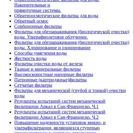
Накопительные и
прямоточные системы.
Обратноосмотические фильтры для воды
Обратный осмос
Сорбционные фильтры
Фильтры для обеззараживания (биологической очистки)
воды. Ультрафиолетовое облучение.
Фильтры для обеззараживания (биологической очистки)
воды. Хлорирование и озонирование
Способы умягчения воды
Жесткость воды
Фильтры очистки воды от железа
Тканые и минеральные фильтры
Высокоскоростные напорные фильтры
Патронные (картриджные)фильтры
Сетчатые фильтры
Фильтры для механической (грубой и тонкой) очистки
воды
Результаты испытаний систем механической
фильтрации Аркал в Сан-Франциско. Ч.1
Результаты испытаний систем механической
фильтрации Аркал в Сан-Франциско. Ч.2
Повышение надежности установок микро- и
ультрафильтрации, являющихся ступенью